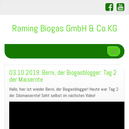
Raming Biogas GmbH & Co.KG
Schalte N
03.10.2019: Berni, der Biogasblogger: Tag 2
der Maisernte
Hallo, hier ist wieder Berni, der Biogasblogger! Heute war Tag 2
der Silomaisernte! Seht selbst im nächsten Video!