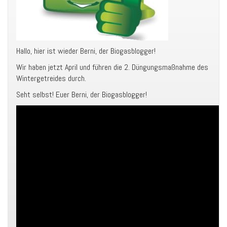
Hallo, hier ist wieder Berni, der Biogasblogger!
Wir haben jetzt April und führen die 2. Düngungsmaßnahme des
Wintergetreides durch.
Seht selbst! Euer Berni, der Biogasblogger!